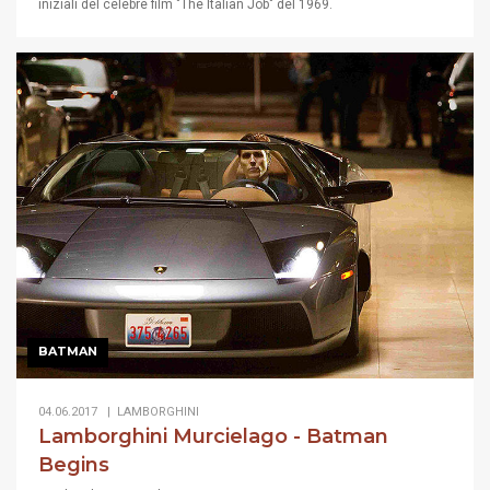
iniziali del celebre film "The Italian Job" del 1969.
BATMAN
04.06.2017 |
LAMBORGHINI
Lamborghini Murcielago - Batman
Begins