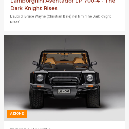
Lamborghini Aventador LP 700-4 - The
Dark Knight Rises
L'auto di Bruce Wayne (Christian Bale) nel film "The Dark Knight
Rises".
AZIONE